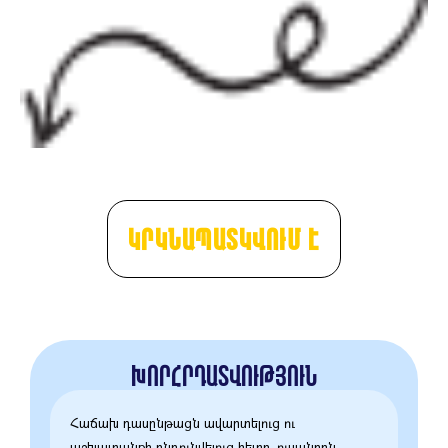
ԿՐԿՆԱՊԱՏԿՎՈՒՄ Է
ԽՈՐՀՐԴԱՏՎՈՒԹՅՈՒՆ
Հաճախ դասընթացն ավարտելուց ու
աշխատանքի ընդունվելուց հետո, ուսանողն