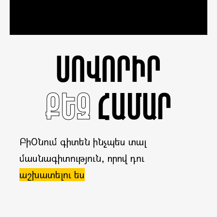
ՍՈՎՈՐԻՐ
ՔԵԶ
ՀԱՄԱՐ
ԲիՕնում գիտեն ինչպես տալ
մասնագիտություն, որով դու
աշխատելու ես