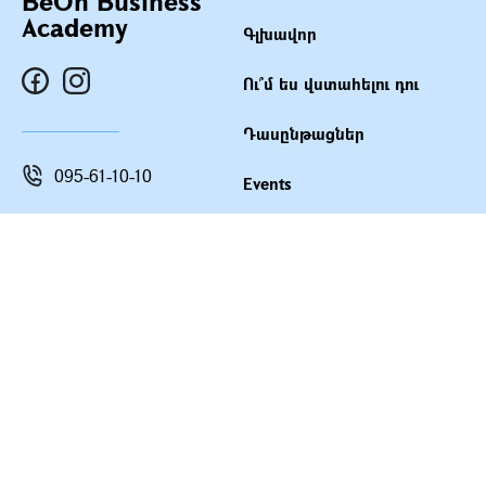
BeOn Business
Academy
Գլխավոր
Ու՞մ ես վստահելու դու
Դասընթացներ
095-61-10-10
Events
info@beon.am
Բլոգ
Դասընթացավարներ
Ք։ Գյումրի Գորկու
26/77
Կարծիքներ
Անձնական հաշիվ
Copyright © 2026 Beon Academy | Powered by P.S.